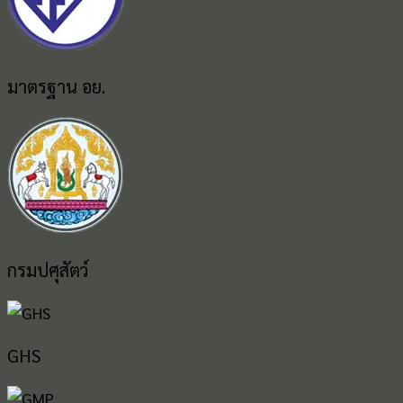
มาตรฐาน อย.
กรมปศุสัตว์
GHS