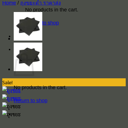
Home
/
ถุงขยะดำ ราคาส่ง
No products in the cart.
Return to shop
Cart
Sale!
No products in the cart.
Return to shop