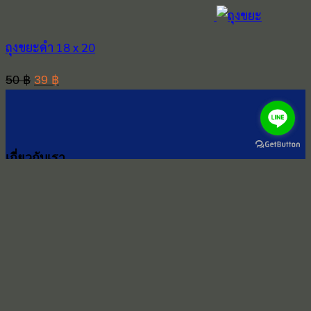
ถุงขยะดำ 18 x 20
Original
Current
50
฿
39
฿
price
price
was:
is:
50 ฿.
39 ฿.
เกี่ยวกับเรา
น้ำยาทำความสะอาด ไบโอเมท
โรงงานผลิตน้ำทำความสะอาด ขายส่งอุปกรณ์ทำความ
สะอาดและเครื่องมือทำความสะอาดมาตรฐาน อย. กรม
ปศุสัตว์ MIT รับรองคุณภาพ MSDS และ COA มาตรฐาน
โรงงานสีเขียว