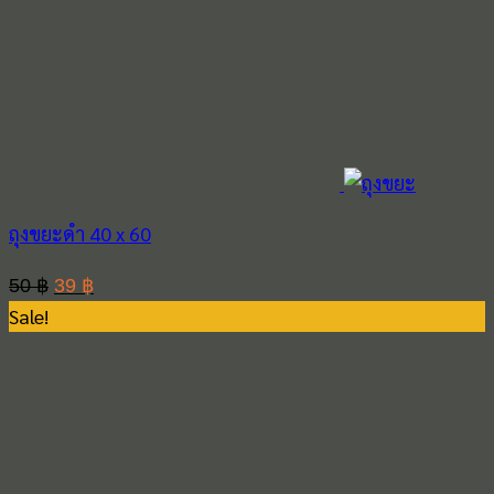
ถุงขยะดำ 40 x 60
Original
Current
50
฿
39
฿
Sale!
price
price
was:
is:
50 ฿.
39 ฿.