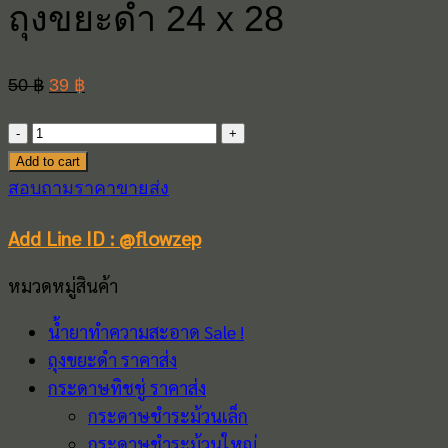
ถุงขยะดำ 24 x 28
Original
Current
50
฿
39
฿
price
price
ถุง
was:
is:
ขยะ
Add to cart
50 ฿.
39 ฿.
ดำ
สอบถามราคาขายส่ง
24
Add Line ID : @flowzep
x
28
หมวดหมู่สินค้า
quantity
น้ำยาทำความสะอาด Sale !
ถุงขยะดำ ราคาส่ง
กระดาษทิชชู่ ราคาส่ง
กระดาษชำระม้วนเล็ก
กระดาษชำระม้วนใหญ่