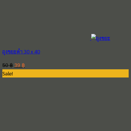
ถุงขยะดำ 30 x 40
Original
Current
50
฿
39
฿
Sale!
price
price
was:
is:
50 ฿.
39 ฿.