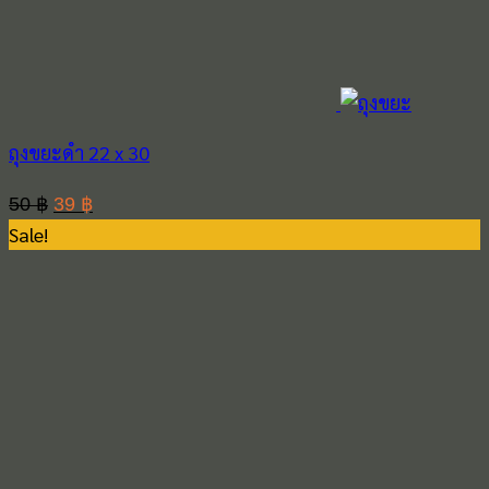
ถุงขยะดำ 22 x 30
Original
Current
50
฿
39
฿
Sale!
price
price
was:
is:
50 ฿.
39 ฿.