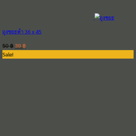
ถุงขยะดำ 36 x 45
Original
Current
50
฿
39
฿
Sale!
price
price
was:
is:
50 ฿.
39 ฿.